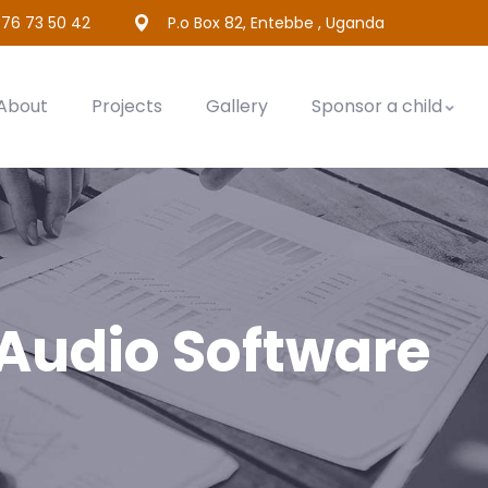
76 73 50 42
P.o Box 82, Entebbe , Uganda
About
Projects
Gallery
Sponsor a child
Audio Software