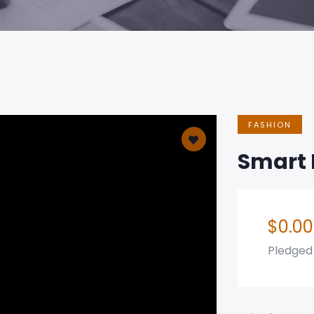
FASHION
Smart 
$
0.00
Pledged