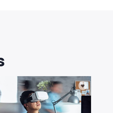
s
0
Days Left
DESIGN
Notebook for your