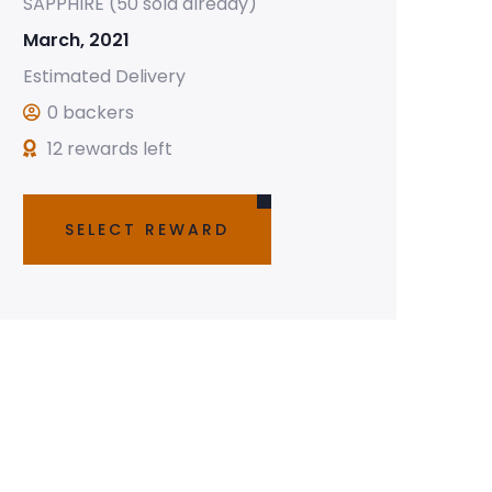
SAPPHIRE (50 sold already)
March, 2021
Estimated Delivery
0 backers
12 rewards left
SELECT REWARD