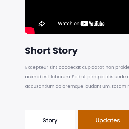
Short Story
Excepteur sint occaecat cupidatat non proiden
anim id est laborum. Sed ut perspiciatis unde 
accusantium doloremque laudantium, totam 
Story
Updates