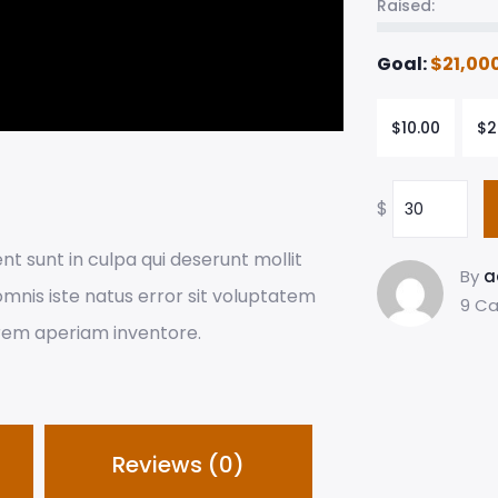
Raised:
Goal:
$
21,00
$
10.00
$
2
$
t sunt in culpa qui deserunt mollit
By
a
omnis iste natus error sit voluptatem
9 Ca
rem aperiam inventore.
Reviews (0)